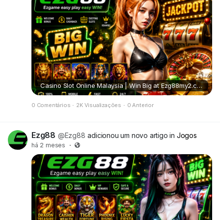
Casino Slot Online Malaysia | Win Big at Ezg88my2.com
0 Comentários
·
2K Visualizações
·
0 Anterior
Ezg88
@Ezg88
adicionou um novo artigo in
Jogos
há 2 meses
·