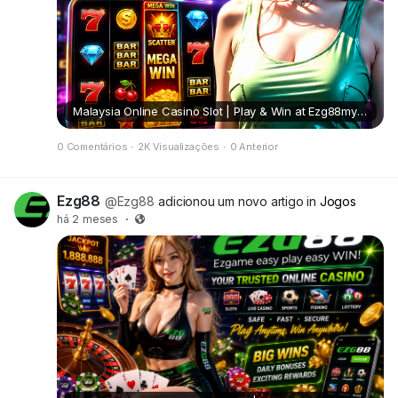
Malaysia Online Casino Slot | Play & Win at Ezg88my2.com
0 Comentários
·
2K Visualizações
·
0 Anterior
Ezg88
@Ezg88
adicionou um novo artigo in
Jogos
há 2 meses
·