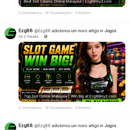
Best Slot Casino Online Malaysia | Ezg88my2.com
0 Comentários
·
3K Visualizações
·
0 Anterior
Ezg88
@Ezg88
adicionou um novo artigo in
Jogos
há 2 meses
·
Top Slot Online Malaysia | Win Big at Ezg88my2.com
0 Comentários
·
3K Visualizações
·
0 Anterior
Ezg88
@Ezg88
adicionou um novo artigo in
Jogos