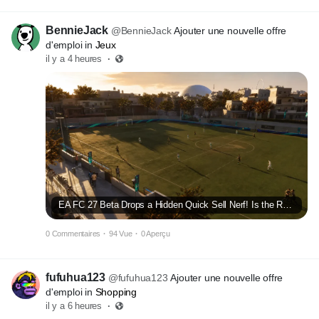
BennieJack
@BennieJack
Ajouter une nouvelle offre
d'emploi in
Jeux
il y a 4 heures
·
EA FC 27 Beta Drops a Hidden Quick Sell Nerf! Is the RTG Dream Already Over?
0 Commentaires
·
94 Vue
·
0 Aperçu
fufuhua123
@fufuhua123
Ajouter une nouvelle offre
d'emploi in
Shopping
il y a 6 heures
·