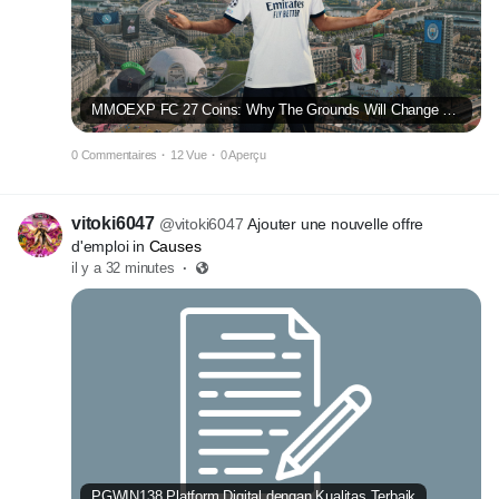
MMOEXP FC 27 Coins: Why The Grounds Will Change How Players Earn Rewards
0 Commentaires
·
12 Vue
·
0 Aperçu
vitoki6047
@vitoki6047
Ajouter une nouvelle offre
d'emploi in
Causes
il y a 32 minutes
·
PGWIN138 Platform Digital dengan Kualitas Terbaik