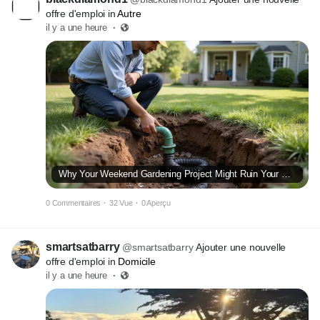
offre d'emploi in
Autre
il y a une heure
·
Why Your Weekend Gardening Project Might Ruin Your Underground Plumbing
0 Commentaires
·
32 Vue
·
0 Aperçu
smartsatbarry
@smartsatbarry
Ajouter une nouvelle
offre d'emploi in
Domicile
il y a une heure
·