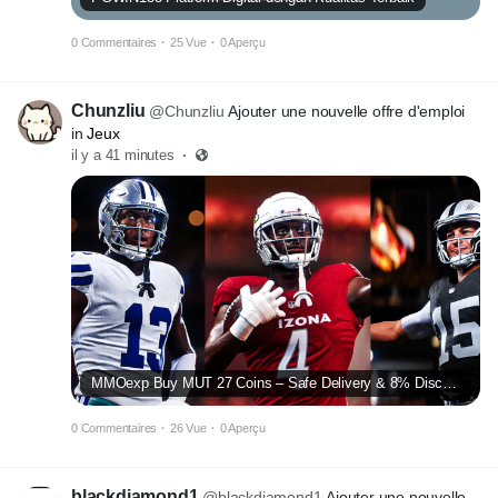
0 Commentaires
·
25 Vue
·
0 Aperçu
Chunzliu
@Chunzliu
Ajouter une nouvelle offre d'emploi
in
Jeux
il y a 41 minutes
·
MMOexp Buy MUT 27 Coins – Safe Delivery & 8% Discount with BYD
0 Commentaires
·
26 Vue
·
0 Aperçu
blackdiamond1
@blackdiamond1
Ajouter une nouvelle