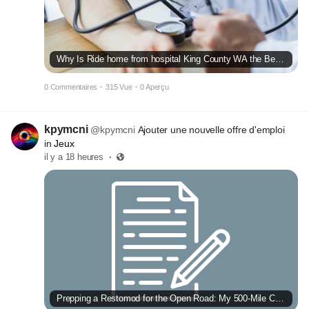
Why Is Ride home from hospital King County WA the Best Choice After Hospital Discharge?
0 Commentaires
·
315 Vue
·
0 Aperçu
kpymcni
@kpymcni
Ajouter une nouvelle offre d'emploi
in
Jeux
il y a 18 heures
·
Prepping a Restomod for the Open Road: My 500-Mile Charger Adventure