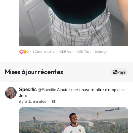
2
·
1 Commentaires
·
40KB Vue
·
1020 Plays
·
0 Aperçu
M
S
Mises à jour récentes
u
e
Pays
e
t
t
t
Specific
@Specific
Ajouter une nouvelle offre d'emploi in
i
Jeux
il y a 11 minutes
·
n
g
s