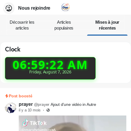
Nous rejoindre
Découvrir les
Articles
Mises à jour
articles
populaires
récentes
Clock
06:59:23 AM
Friday, August 7, 2026
Post boosté
prayer
@prayer
Ajout d'une vidéo in Autre
il y a 10 mois
·