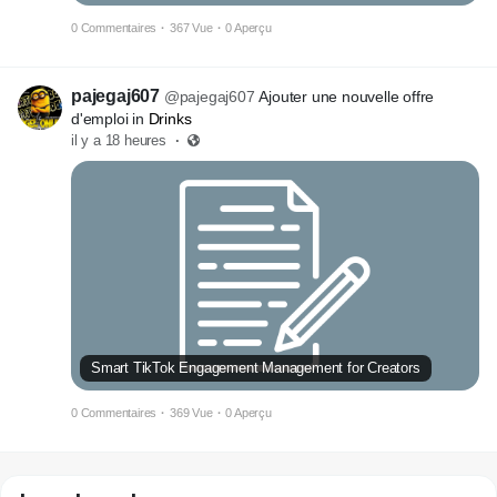
0 Commentaires
·
367 Vue
·
0 Aperçu
pajegaj607
@pajegaj607
Ajouter une nouvelle offre
d'emploi in
Drinks
il y a 18 heures
·
Smart TikTok Engagement Management for Creators
0 Commentaires
·
369 Vue
·
0 Aperçu