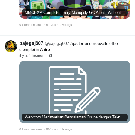
MMOEXP:Complete Every Monopoly GO Album Without Endless Trading
0 Commentaires
·
51 Vue
·
0 Aperçu
pajegaj607
@pajegaj607
Ajouter une nouvelle offre
d'emploi in
Autre
il y a 4 heures
·
Wengtoto Menawarkan Pengalaman Online dengan Teknologi Modern
0 Commentaires
·
95 Vue
·
0 Aperçu