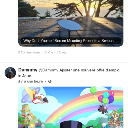
Why Do It Yourself Screen Mounting Presents a Serious Household Risk
0 Commentaires
·
36 Vue
·
0 Aperçu
Damnmy
@Damnmy
Ajouter une nouvelle offre d'emploi
in
Jeux
il y a une heure
·