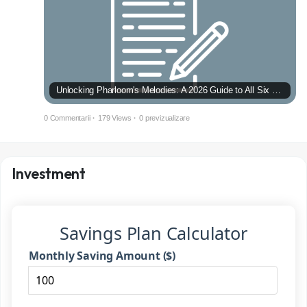
Unlocking Pharloom's Melodies: A 2026 Guide to All Six Psalm Cylinders in Hollow Knight: Silksong
0 Commentarii
·
179 Views
·
0 previzualizare
Investment
Savings Plan Calculator
Monthly Saving Amount ($)