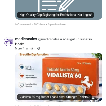
High Quality Cap Digitizing for Professional Hat Logos!
0 Commentarii
·
108 Views
·
0 previzualizare
medicscales
@medicscales
a adăugat un sunet in
Health
5 ore în urmă
·
Vidalista 60 mg Better Than Lower Strength Tablets?