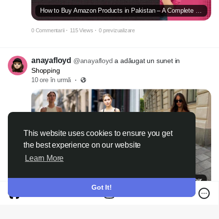
How to Buy Amazon Products in Pakistan – A Complete Step-by-Step Guide
0 Commentarii
·
115 Views
·
0 previzualizare
anayafloyd
@anayafloyd
a adăugat un sunet in
Shopping
10 ore în urmă
·
This website uses cookies to ensure you get
the best experience on our website
Learn More
which is the highest compliment a critic can pay a designer
Got It!
0 Commentarii
·
115 Views
·
0 previzualizare