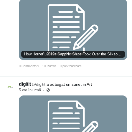
How Hornet\u2019s Sapphic Ships Took Over the Silksong Fandom
0 Commentarii
·
109 Views
·
0 previzualizare
digitit
@digitit
a adăugat un sunet in
Art
5 ore în urmă
·