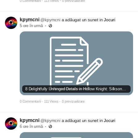
0 Commentarii
·
113 Views
·
0 previzualizare
kpymcni
@kpymcni
a adăugat un sunet in
Jocuri
5 ore în urmă
·
8 Delightfully Unhinged Details in Hollow Knight: Silksong That Deserve a Round of Applause
0 Commentarii
·
111 Views
·
0 previzualizare
kpymcni
@kpymcni
a adăugat un sunet in
Jocuri
6 ore în urmă
·