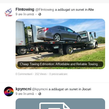
Flmtowing
@Flmtowing
a adăugat un sunet in
Alte
9 ore în urmă
·
Cheap Towing Edmonton: Affordable and Reliable Towing Solutions
0 Commentarii
·
152 Views
·
0 previzualizare
kpymcni
@kpymcni
a adăugat un sunet in
Jocuri
9 ore în urmă
·