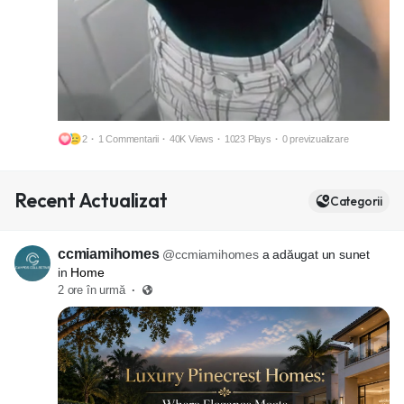
2
·
1 Commentarii
·
40K Views
·
1023 Plays
·
0 previzualizare
M
S
Recent Actualizat
u
e
Categorii
t
t
e
t
ccmiamihomes
@ccmiamihomes
a adăugat un sunet
i
in
Home
2 ore în urmă
·
n
g
s