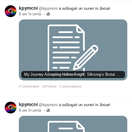
kpymcni
@kpymcni
a adăugat un sunet in
Jocuri
8 ore în urmă
·
My Journey Accepting Hollow Knight: Silksong’s Brutal Soulslike Shift
0 Commentarii
·
160 Views
·
0 previzualizare
kpymcni
@kpymcni
a adăugat un sunet in
Jocuri
9 ore în urmă
·