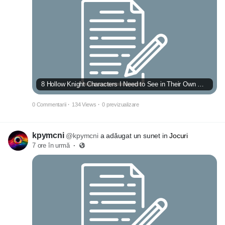
8 Hollow Knight Characters I Need to See in Their Own Games by 2026
0 Commentarii
·
134 Views
·
0 previzualizare
kpymcni
@kpymcni
a adăugat un sunet in
Jocuri
7 ore în urmă
·