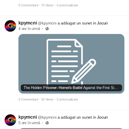
0 Commentarii
·
75 Views
·
0 previzualizare
kpymcni
@kpymcni
a adăugat un sunet in
Jocuri
4 ore în urmă
·
The Hidden Prisoner: Hornet's Battle Against the First Sinner
0 Commentarii
·
92 Views
·
0 previzualizare
kpymcni
@kpymcni
a adăugat un sunet in
Jocuri
5 ore în urmă
·