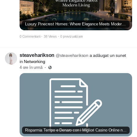
Luxury Pinecrest Homes: Where Elegance Meets Modern Living
0 Commentarii
·
38 Views
·
0 previzualizare
steaveharikson
@steaveharikson
a adăugat un sunet
in
Networking
4 ore în urmă
·
Risparmia Tempo e Denaro con i Migliori Casino Online non AAMS di Tutta Italia