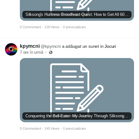
Silksong's Huntress Broodfeast Quest: How to Get All 60 Ingredients and the Longclaw Tool
0 Commentarii
·
138 Views
·
0 previzualizare
kpymcni
@kpymcni
a adăugat un sunet in
Jocuri
7 ore în urmă
·
Conquering the Bell-Eater: My Journey Through Silksong’s Beast in the Bells Quest
0 Commentarii
·
145 Views
·
0 previzualizare