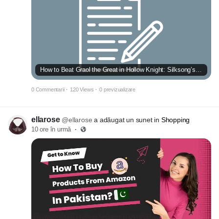
How to Beat Graol the Great in Hollow Knight: Silksong’s Brutal Bilewater
0 Commentarii
·
120 Views
·
0 previzualizare
ellarose
@ellarose
a adăugat un sunet in
Shopping
10 ore în urmă
·