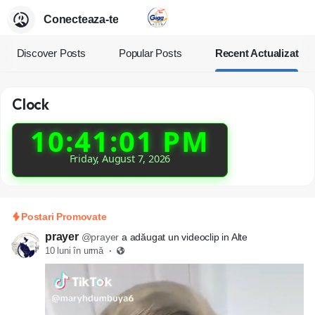
Conecteaza-te
Discover Posts
Popular Posts
Recent Actualizat
Clock
10:41:03 PM
Friday, August 7, 2026
Postari Promovate
prayer
@prayer
a adăugat un videoclip in Alte
10 luni în urmă
·